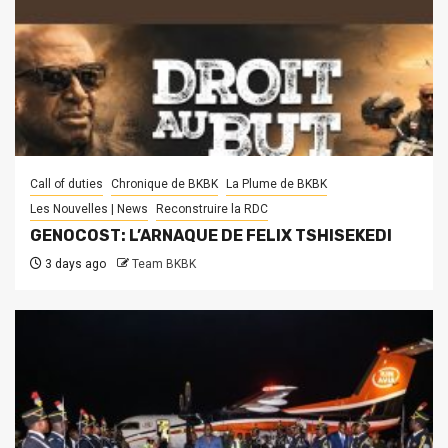
Call of duties
Chronique de BKBK
La Plume de BKBK
Les Nouvelles | News
Reconstruire la RDC
GENOCOST: L’ARNAQUE DE FELIX TSHISEKEDI
3 days ago
Team BKBK