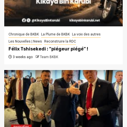
Chronique de BKBK
La Plume de BKBK
La voix des autres
Les Nouvelles | News
Reconstruire la RDC
Félix Tshisekedi : “piégeur piégé” !
3 weeks ago
Team BKBK