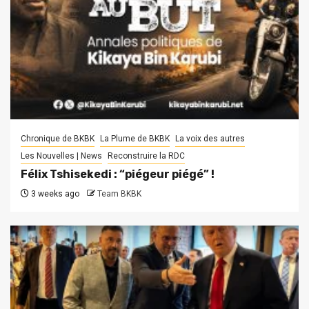
Chronique de BKBK
La Plume de BKBK
La voix des autres
Les Nouvelles | News
Reconstruire la RDC
Félix Tshisekedi : “piégeur piégé” !
3 weeks ago
Team BKBK