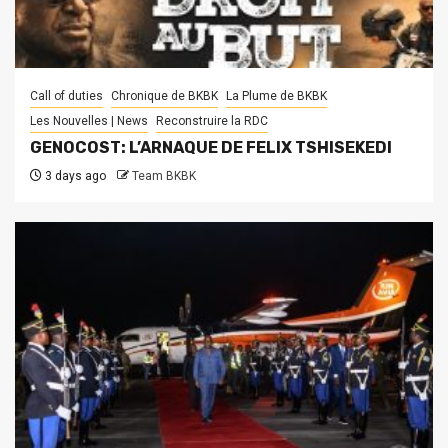
Call of duties
Chronique de BKBK
La Plume de BKBK
Les Nouvelles | News
Reconstruire la RDC
GENOCOST: L’ARNAQUE DE FELIX TSHISEKEDI
3 days ago
Team BKBK