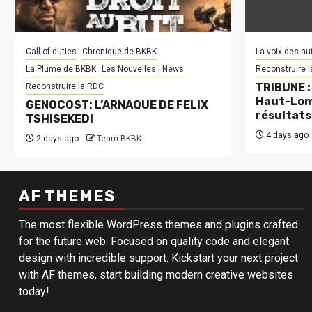
Call of duties
Chronique de BKBK
La voix des au
La Plume de BKBK
Les Nouvelles | News
Reconstruire 
TRIBUNE : 
Reconstruire la RDC
Haut-Lom
GENOCOST: L’ARNAQUE DE FELIX
résultats
TSHISEKEDI
4 days ago
2 days ago
Team BKBK
AF THEMES
The most flexible WordPress themes and plugins crafted
for the future web. Focused on quality code and elegant
design with incredible support. Kickstart your next project
with AF themes, start building modern creative websites
today!