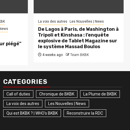
KBK
La voix des autres
Les Nouvelles | News
De Lagos à Paris, de Washington à
 News
Tripoli et Kinshasa : l’enquête
explosive de Tablet Magazine sur
eur piégé”
le système Massad Boulos
4 weeks ago
Team BKBK
CATEGORIES
Call of duties
Chronique de BKBK
La Plume de BKBK
La voix des autres
Les Nouvelles | News
Qui est BKBK ? | WHO's BKBK
Reconstruire la RDC