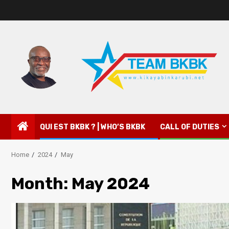
QUI EST BKBK ? | WHO’S BKBK
CALL OF DUTIES
Home
2024
May
Month:
May 2024