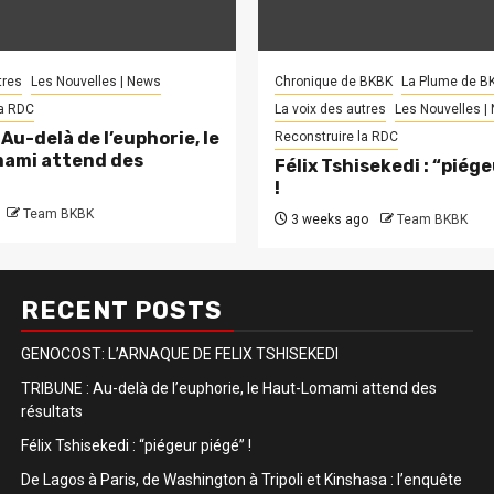
tres
Les Nouvelles | News
Chronique de BKBK
La Plume de B
la RDC
La voix des autres
Les Nouvelles |
Au-delà de l’euphorie, le
Reconstruire la RDC
ami attend des
Félix Tshisekedi : “piég
!
Team BKBK
3 weeks ago
Team BKBK
RECENT POSTS
GENOCOST: L’ARNAQUE DE FELIX TSHISEKEDI
TRIBUNE : Au-delà de l’euphorie, le Haut-Lomami attend des
résultats
Félix Tshisekedi : “piégeur piégé” !
De Lagos à Paris, de Washington à Tripoli et Kinshasa : l’enquête