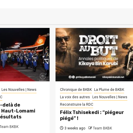
Les Nouvelles | News
Chronique de BKBK
La Plume de BKBK
DC
La voix des autres
Les Nouvelles | News
-delà de
Reconstruire la RDC
le Haut-Lomami
Félix Tshisekedi : “piégeur
résultats
piégé” !
Team BKBK
3 weeks ago
Team BKBK