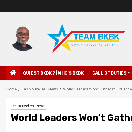
QUI EST BKBK ? | WHO’S BKBK
CALL OF DUTIES
Home
Les Nouvelles | News
World Leaders Won’t Gather at U.N. for 
Les Nouvelles | News
World Leaders Won’t Gathe