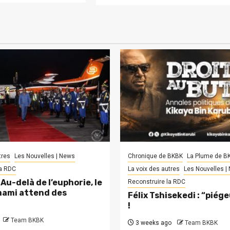
tres
Les Nouvelles | News
Chronique de BKBK
La Plume de B
la RDC
La voix des autres
Les Nouvelles |
Au-delà de l’euphorie, le
Reconstruire la RDC
ami attend des
Félix Tshisekedi : “piég
!
Team BKBK
3 weeks ago
Team BKBK