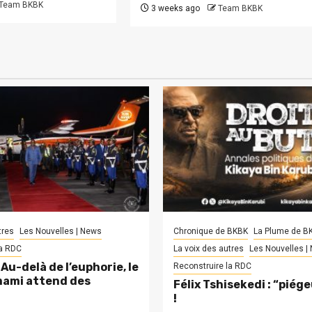
Team BKBK
3 weeks ago
Team BKBK
tres
Les Nouvelles | News
Chronique de BKBK
La Plume de B
la RDC
La voix des autres
Les Nouvelles |
Au-delà de l’euphorie, le
Reconstruire la RDC
ami attend des
Félix Tshisekedi : “piég
!