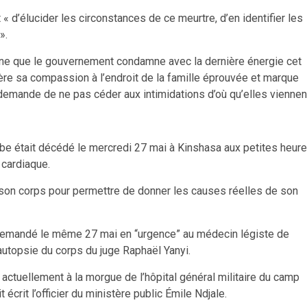
 « d’élucider les circonstances de ce meurtre, d’en identifier les
».
gne que le gouvernement condamne avec la dernière énergie cet
itère sa compassion à l’endroit de la famille éprouvée et marque
 demande de ne pas céder aux intimidations d’où qu’elles viennen
mbe était décédé le mercredi 27 mai à Kinshasa aux petites heur
 cardiaque.
son corps pour permettre de donner les causes réelles de son
demandé le même 27 mai en “urgence” au médecin légiste de
’autopsie du corps du juge Raphaël Yanyi.
ctuellement à la morgue de l’hôpital général militaire du camp
crit l’officier du ministère public Émile Ndjale.