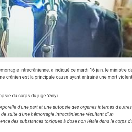
rragie intracrânienne, a indiqué ce mardi 16 juin, le ministre d
me crânien est la principale cause ayant entrainé une mort violen
topsie du corps du juge Yanyi.
orporelle d’une part et une autopsie des organes internes d’autres
é de suite d’une hémorragie intracrânienne résultant d’un
stence des substances toxiques à dose non létale dans le corps d