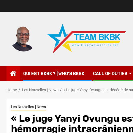
QUI EST BKBK ? | WHO’S BKBK
CALL OF DUTIES
Home
Les Nouvelles | News
« Le juge Yanyi Ovungu est décédé de suit
Les Nouvelles | News
« Le juge Yanyi Ovungu es
hémorragie intracrânienne 