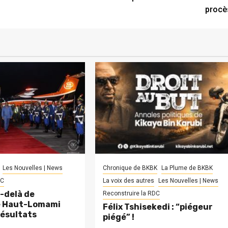
procè
Les Nouvelles | News
Chronique de BKBK
La Plume de BKBK
DC
La voix des autres
Les Nouvelles | News
-delà de
Reconstruire la RDC
le Haut-Lomami
Félix Tshisekedi : “piégeur
résultats
piégé” !