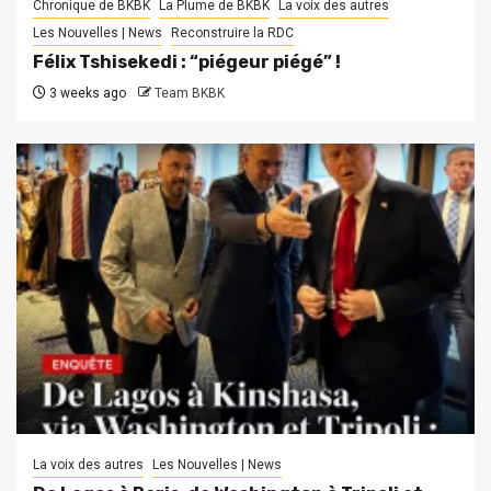
Chronique de BKBK
La Plume de BKBK
La voix des autres
Les Nouvelles | News
Reconstruire la RDC
Félix Tshisekedi : “piégeur piégé” !
3 weeks ago
Team BKBK
La voix des autres
Les Nouvelles | News