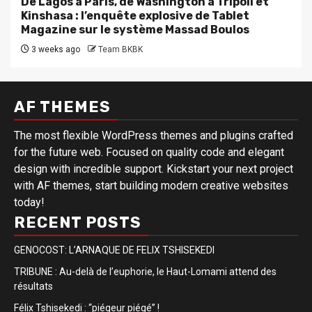
De Lagos à Paris, de Washington à Tripoli et
Kinshasa : l’enquête explosive de Tablet
Magazine sur le système Massad Boulos
3 weeks ago
Team BKBK
AF THEMES
The most flexible WordPress themes and plugins crafted
for the future web. Focused on quality code and elegant
design with incredible support. Kickstart your next project
with AF themes, start building modern creative websites
today!
RECENT POSTS
GENOCOST: L’ARNAQUE DE FELIX TSHISEKEDI
TRIBUNE : Au-delà de l’euphorie, le Haut-Lomami attend des
résultats
Félix Tshisekedi : “piégeur piégé” !