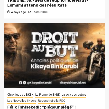
TRIBUNE : Au-delà de l’euphorie, le Haut-
Lomami attend des résultats
4 days ago
Team BKBK
Chronique de BKBK
La Plume de BKBK
La voix des autres
Les Nouvelles | News
Reconstruire la RDC
Félix Tshisekedi : “piégeur piégé” !