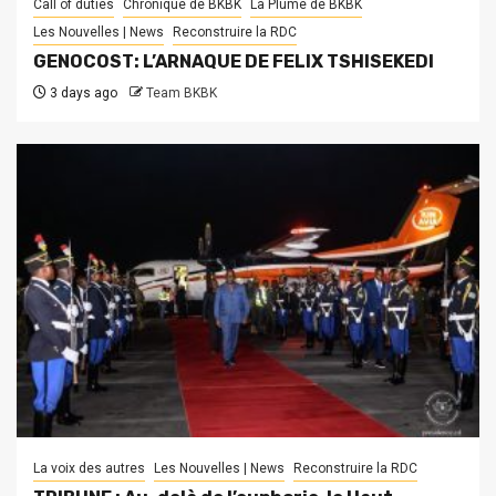
Call of duties
Chronique de BKBK
La Plume de BKBK
Les Nouvelles | News
Reconstruire la RDC
GENOCOST: L’ARNAQUE DE FELIX TSHISEKEDI
3 days ago
Team BKBK
La voix des autres
Les Nouvelles | News
Reconstruire la RDC