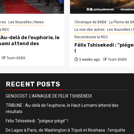
tres
Les Nouvelles | News
Chronique de BKBK
La Plume de B
la RDC
La voix des autres
Les Nouvelles |
Au-delà de l’euphorie, le
Reconstruire la RDC
ami attend des
Félix Tshisekedi : “piég
!
Team BKBK
3 weeks ago
Team BKBK
RECENT POSTS
GENOCOST: L’ARNAQUE DE FELIX TSHISEKEDI
TRIBUNE : Au-delà de l’euphorie, le Haut-Lomami attend des
résultats
Félix Tshisekedi : “piégeur piégé” !
De Lagos à Paris, de Washington à Tripoli et Kinshasa : l’enquête