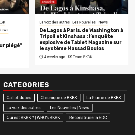
KBK
La voix des autres
Les Nouvelles | News
De Lagos à Paris, de Washington à
 News
Tripoli et Kinshasa : l’enquête
explosive de Tablet Magazine sur
eur piégé”
le système Massad Boulos
4 weeks ago
Team BKBK
CATEGORIES
Call of duties
Chronique de BKBK
La Plume de BKBK
La voix des autres
Les Nouvelles | News
Qui est BKBK ? | WHO's BKBK
Reconstruire la RDC