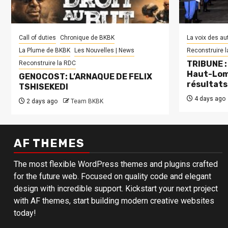
Call of duties
Chronique de BKBK
La voix des au
La Plume de BKBK
Les Nouvelles | News
Reconstruire 
TRIBUNE : 
Reconstruire la RDC
Haut-Lom
GENOCOST: L’ARNAQUE DE FELIX
résultats
TSHISEKEDI
4 days ago
2 days ago
Team BKBK
AF THEMES
The most flexible WordPress themes and plugins crafted
for the future web. Focused on quality code and elegant
design with incredible support. Kickstart your next project
with AF themes, start building modern creative websites
today!