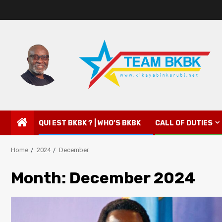
QUI EST BKBK ? | WHO’S BKBK
CALL OF DUTIES
Home
2024
December
Month:
December 2024