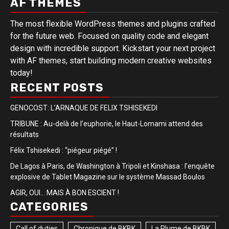
AF THEMES
The most flexible WordPress themes and plugins crafted
for the future web. Focused on quality code and elegant
design with incredible support. Kickstart your next project
with AF themes, start building modern creative websites
today!
RECENT POSTS
GENOCOST: L’ARNAQUE DE FELIX TSHISEKEDI
TRIBUNE : Au-delà de l’euphorie, le Haut-Lomami attend des
résultats
Félix Tshisekedi : “piégeur piégé” !
De Lagos à Paris, de Washington à Tripoli et Kinshasa : l’enquête
explosive de Tablet Magazine sur le système Massad Boulos
AGIR, OUI… MAIS À BON ESCIENT !
CATEGORIES
Call of duties
Chronique de BKBK
La Plume de BKBK