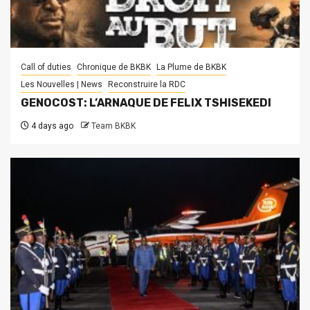
Call of duties
Chronique de BKBK
La Plume de BKBK
Les Nouvelles | News
Reconstruire la RDC
GENOCOST: L’ARNAQUE DE FELIX TSHISEKEDI
4 days ago
Team BKBK