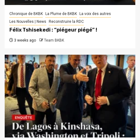
Chronique de BKBK
La Plume de BKBK
La voix des autres
Les Nouvelles | News
Reconstruire la RDC
Félix Tshisekedi : “piégeur piégé” !
3 weeks ago
Team BKBK