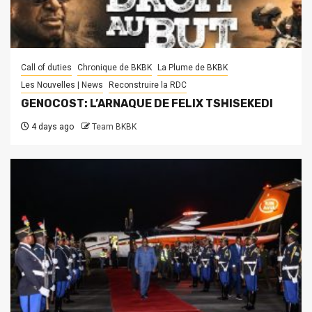
Call of duties
Chronique de BKBK
La Plume de BKBK
Les Nouvelles | News
Reconstruire la RDC
GENOCOST: L’ARNAQUE DE FELIX TSHISEKEDI
4 days ago
Team BKBK