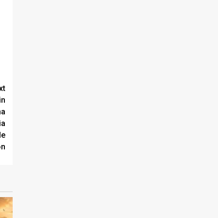
xt
in
na
ia
de
on