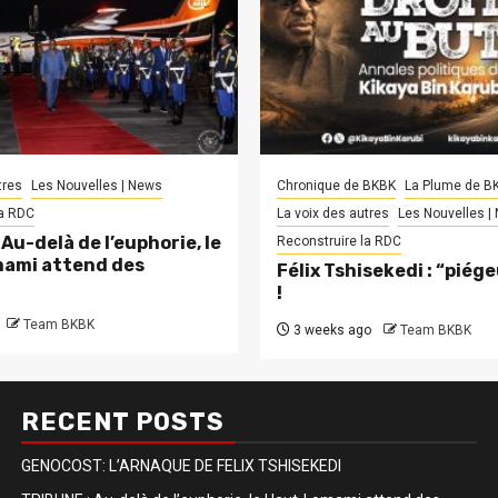
tres
Les Nouvelles | News
Chronique de BKBK
La Plume de B
la RDC
La voix des autres
Les Nouvelles |
Au-delà de l’euphorie, le
Reconstruire la RDC
ami attend des
Félix Tshisekedi : “piég
!
Team BKBK
3 weeks ago
Team BKBK
RECENT POSTS
GENOCOST: L’ARNAQUE DE FELIX TSHISEKEDI