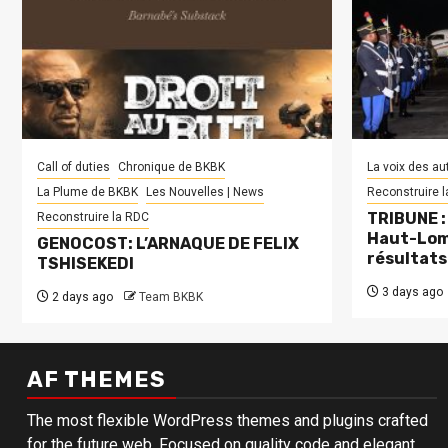
Call of duties
Chronique de BKBK
La voix des au
La Plume de BKBK
Les Nouvelles | News
Reconstruire 
TRIBUNE : 
Reconstruire la RDC
Haut-Lom
GENOCOST: L’ARNAQUE DE FELIX
résultats
TSHISEKEDI
3 days ago
2 days ago
Team BKBK
AF THEMES
The most flexible WordPress themes and plugins crafted
for the future web. Focused on quality code and elegant