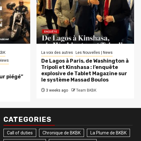
KBK
La voix des autres
Les Nouvelles | News
De Lagos à Paris, de Washington à
 News
Tripoli et Kinshasa : l’enquête
explosive de Tablet Magazine sur
eur piégé”
le système Massad Boulos
3 weeks ago
Team BKBK
CATEGORIES
Call of duties
Chronique de BKBK
La Plume de BKBK