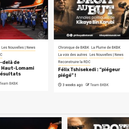
Les Nouvelles | News
Chronique de BKBK
La Plume de BKBK
DC
La voix des autres
Les Nouvelles | News
-delà de
Reconstruire la RDC
le Haut-Lomami
Félix Tshisekedi : “piégeur
résultats
piégé” !
Team BKBK
3 weeks ago
Team BKBK