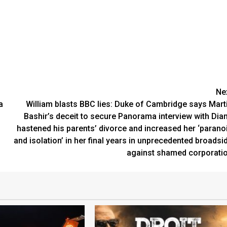
Ne
a
William blasts BBC lies: Duke of Cambridge says Mart
Bashir’s deceit to secure Panorama interview with Dia
hastened his parents’ divorce and increased her ‘parano
and isolation’ in her final years in unprecedented broadsi
against shamed corporati