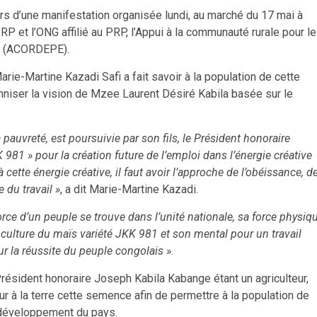
s d’une manifestation organisée lundi, au marché du 17 mai à
 et l’ONG affilié au PRP, l’Appui à la communauté rurale pour le
nt (ACORDEPE).
ie-Martine Kazadi Safi a fait savoir à la population de cette
renniser la vision de Mzee Laurent Désiré Kabila basée sur le
la pauvreté, est poursuivie par son fils, le Président honoraire
 981 » pour la création future de l’emploi dans l’énergie créative
tte énergie créative, il faut avoir l’approche de l’obéissance, d
e du travail »
, a dit Marie-Martine Kazadi.
orce d’un peuple se trouve dans l’unité nationale, sa force physiq
 culture du maïs variété JKK 981 et son mental pour un travail
pour la réussite du peuple congolais »
.
résident honoraire Joseph Kabila Kabange étant un agriculteur,
our à la terre cette semence afin de permettre à la population de
au développement du pays.