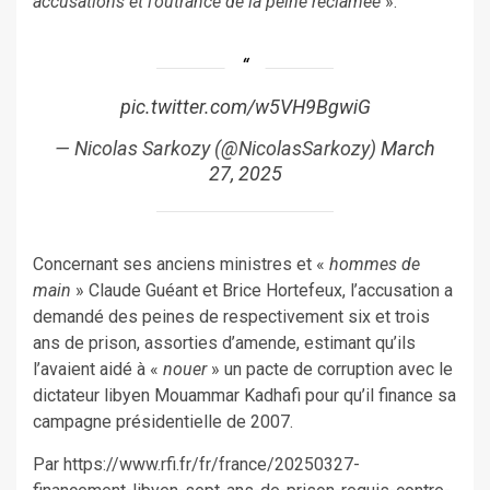
accusations et l’outrance de la peine réclamée
».
pic.twitter.com/w5VH9BgwiG
— Nicolas Sarkozy (@NicolasSarkozy)
March
27, 2025
Concernant ses anciens ministres et «
hommes de
main
» Claude Guéant et Brice Hortefeux, l’accusation a
demandé des peines de respectivement six et trois
ans de prison, assorties d’amende, estimant qu’ils
l’avaient aidé à «
nouer
» un pacte de corruption avec le
dictateur libyen Mouammar Kadhafi pour qu’il finance sa
campagne présidentielle de 2007.
Par https://www.rfi.fr/fr/france/20250327-