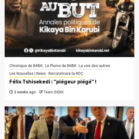
Chronique de BKBK
La Plume de BKBK
La voix des autres
Les Nouvelles | News
Reconstruire la RDC
Félix Tshisekedi : “piégeur piégé” !
3 weeks ago
Team BKBK