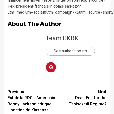
financement-libyen-sept-ans-de-prison-requis-contre-
l-ex-président-français-nicolas-sarkozy?
utm_medium=social&utm_campaign=x&utm_source=shorty
About The Author
Team BKBK
See author's posts
Previous
Next
Est de la RDC: l’Américain
Dead End for the
Ronny Jackson critique
Tshisekedi Regime?
l’inaction de Kinshasa