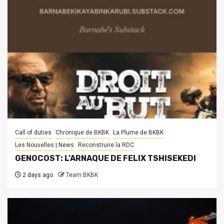
Call of duties
Chronique de BKBK
La Plume de BKBK
Les Nouvelles | News
Reconstruire la RDC
GENOCOST: L’ARNAQUE DE FELIX TSHISEKEDI
2 days ago
Team BKBK