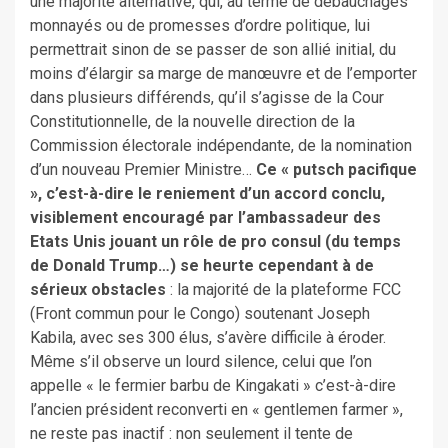
une majorité alternative, qui, au terme de débauchages
monnayés ou de promesses d’ordre politique, lui
permettrait sinon de se passer de son allié initial, du
moins d’élargir sa marge de manœuvre et de l’emporter
dans plusieurs différends, qu’il s’agisse de la Cour
Constitutionnelle, de la nouvelle direction de la
Commission électorale indépendante, de la nomination
d’un nouveau Premier Ministre…
Ce « putsch pacifique
», c’est-à-dire le reniement d’un accord conclu,
visiblement encouragé par l’ambassadeur des
Etats Unis jouant un rôle de pro consul (du temps
de Donald Trump…) se heurte cependant à de
sérieux obstacles
: la majorité de la plateforme FCC
(Front commun pour le Congo) soutenant Joseph
Kabila, avec ses 300 élus, s’avère difficile à éroder.
Même s’il observe un lourd silence, celui que l’on
appelle « le fermier barbu de Kingakati » c’est-à-dire
l’ancien président reconverti en « gentlemen farmer »,
ne reste pas inactif : non seulement il tente de