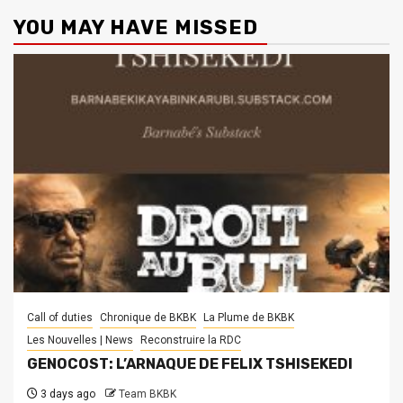
YOU MAY HAVE MISSED
Call of duties
Chronique de BKBK
La Plume de BKBK
Les Nouvelles | News
Reconstruire la RDC
GENOCOST: L’ARNAQUE DE FELIX TSHISEKEDI
3 days ago
Team BKBK