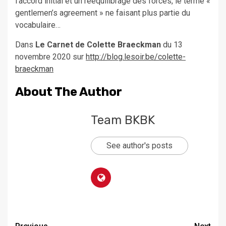
l’accord initial et un rééquilibrage des forces, le terme «
gentlemen’s agreement » ne faisant plus partie du
vocabulaire…
Dans
Le Carnet de Colette Braeckman
du 13
novembre 2020 sur
http://blog.lesoir.be/colette-
braeckman
About The Author
Team BKBK
See author's posts