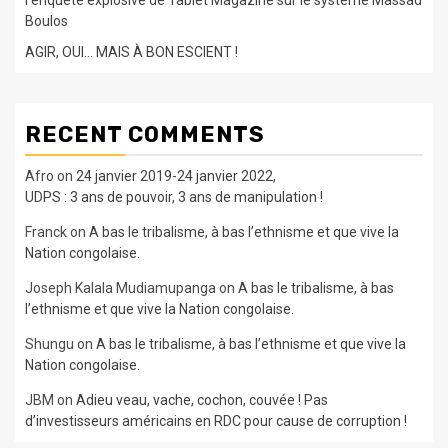
l’enquête explosive de Tablet Magazine sur le système Massad
Boulos
AGIR, OUI… MAIS À BON ESCIENT !
RECENT COMMENTS
Afro
on
24 janvier 2019-24 janvier 2022,
UDPS : 3 ans de pouvoir, 3 ans de manipulation !
Franck
on
A bas le tribalisme, à bas l’ethnisme et que vive la
Nation congolaise.
Joseph Kalala Mudiamupanga
on
A bas le tribalisme, à bas
l’ethnisme et que vive la Nation congolaise.
Shungu
on
A bas le tribalisme, à bas l’ethnisme et que vive la
Nation congolaise.
JBM
on
Adieu veau, vache, cochon, couvée ! Pas
d’investisseurs américains en RDC pour cause de corruption !