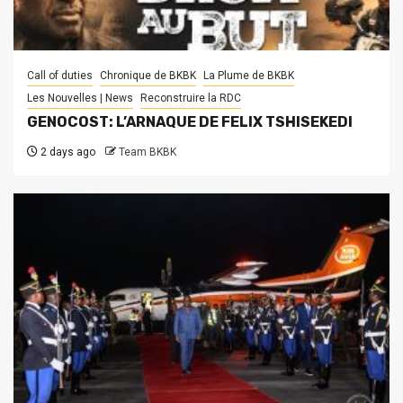
Call of duties
Chronique de BKBK
La Plume de BKBK
Les Nouvelles | News
Reconstruire la RDC
GENOCOST: L’ARNAQUE DE FELIX TSHISEKEDI
2 days ago
Team BKBK