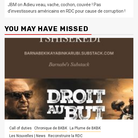
JBM
on
Adieu veau, vache, cochon, couvée ! Pas
d’investisseurs américains en RDC pour cause de corruption !
YOU MAY HAVE MISSED
Call of duties
Chronique de BKBK
La Plume de BKBK
Les Nouvelles | News
Reconstruire la RDC