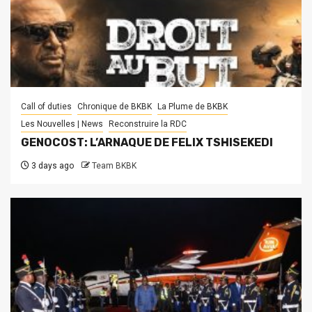
Call of duties
Chronique de BKBK
La Plume de BKBK
Les Nouvelles | News
Reconstruire la RDC
GENOCOST: L’ARNAQUE DE FELIX TSHISEKEDI
3 days ago
Team BKBK