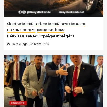
Chronique de BKBK
La Plume de BKBK
La voix des autres
Les Nouvelles | News
Reconstruire la RDC
Félix Tshisekedi : “piégeur piégé” !
3 weeks ago
Team BKBK