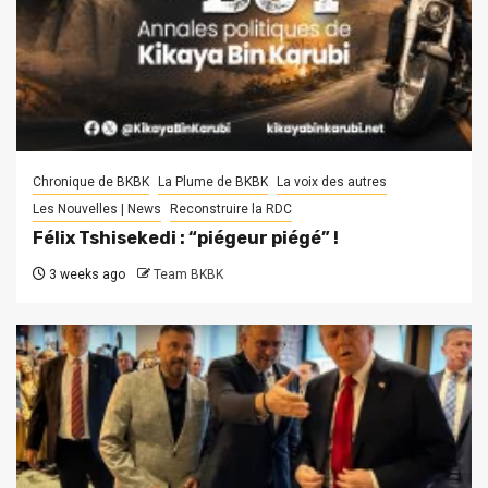
Chronique de BKBK
La Plume de BKBK
La voix des autres
Les Nouvelles | News
Reconstruire la RDC
Félix Tshisekedi : “piégeur piégé” !
3 weeks ago
Team BKBK