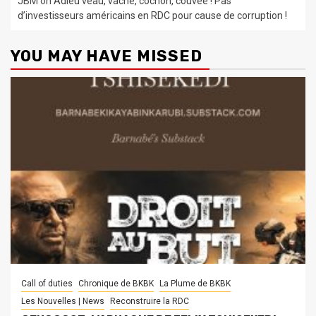
JBM
on
Adieu veau, vache, cochon, couvée ! Pas
d’investisseurs américains en RDC pour cause de corruption !
YOU MAY HAVE MISSED
Call of duties
Chronique de BKBK
La Plume de BKBK
Les Nouvelles | News
Reconstruire la RDC