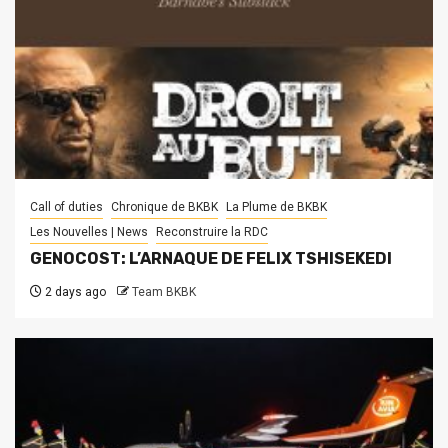
Call of duties
Chronique de BKBK
La Plume de BKBK
Les Nouvelles | News
Reconstruire la RDC
GENOCOST: L’ARNAQUE DE FELIX TSHISEKEDI
2 days ago
Team BKBK