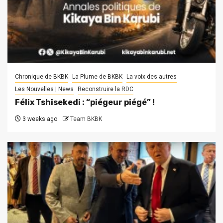
Chronique de BKBK
La Plume de BKBK
La voix des autres
Les Nouvelles | News
Reconstruire la RDC
Félix Tshisekedi : “piégeur piégé” !
3 weeks ago
Team BKBK