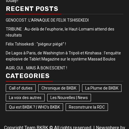
today!
RECENT POSTS
GENOCOST: L’ARNAQUE DE FELIX TSHISEKEDI
TRIBUNE : Au-delà de l’euphorie, le Haut-Lomami attend des
résultats
Félix Tshisekedi : “piégeur piégé” !
De Lagos à Paris, de Washington à Tripoli et Kinshasa : l’enquête
explosive de Tablet Magazine sur le système Massad Boulos
AGIR, OUI… MAIS À BON ESCIENT !
CATEGORIES
Call of duties
Chronique de BKBK
La Plume de BKBK
La voix des autres
Les Nouvelles | News
Qui est BKBK ? | WHO's BKBK
Reconstruire la RDC
Copyright Team BKBK © All rights reserved.
|
Newsphere
by