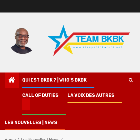
QUI EST BKBK ? | WHO’S BKBK
CALL OF DUTIES
LA VOIX DES AUTRES
LES NOUVELLES | NEWS
Home
Les Nouvelles | News