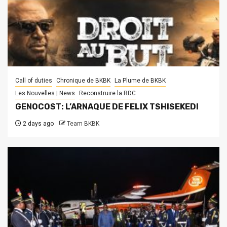
Call of duties
Chronique de BKBK
La Plume de BKBK
Les Nouvelles | News
Reconstruire la RDC
GENOCOST: L’ARNAQUE DE FELIX TSHISEKEDI
2 days ago
Team BKBK