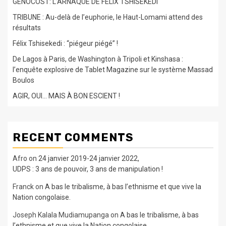
GENOCOST: L’ARNAQUE DE FELIX TSHISEKEDI
TRIBUNE : Au-delà de l’euphorie, le Haut-Lomami attend des
résultats
Félix Tshisekedi : “piégeur piégé” !
De Lagos à Paris, de Washington à Tripoli et Kinshasa :
l’enquête explosive de Tablet Magazine sur le système Massad
Boulos
AGIR, OUI… MAIS À BON ESCIENT !
RECENT COMMENTS
Afro
on
24 janvier 2019-24 janvier 2022,
UDPS : 3 ans de pouvoir, 3 ans de manipulation !
Franck
on
A bas le tribalisme, à bas l’ethnisme et que vive la
Nation congolaise.
Joseph Kalala Mudiamupanga
on
A bas le tribalisme, à bas
l’ethnisme et que vive la Nation congolaise.