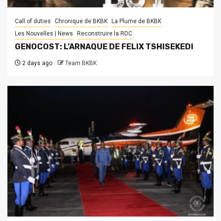
Call of duties
Chronique de BKBK
La Plume de BKBK
Les Nouvelles | News
Reconstruire la RDC
GENOCOST: L’ARNAQUE DE FELIX TSHISEKEDI
2 days ago
Team BKBK