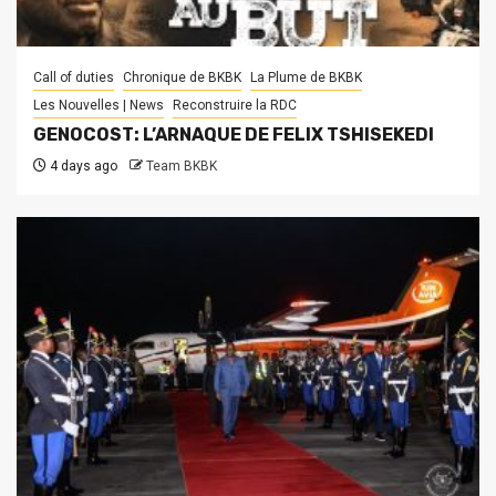
Call of duties
Chronique de BKBK
La Plume de BKBK
Les Nouvelles | News
Reconstruire la RDC
GENOCOST: L’ARNAQUE DE FELIX TSHISEKEDI
4 days ago
Team BKBK