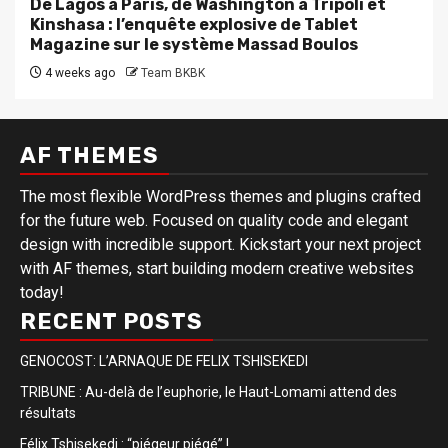
De Lagos à Paris, de Washington à Tripoli et
Kinshasa : l’enquête explosive de Tablet
Magazine sur le système Massad Boulos
4 weeks ago
Team BKBK
AF THEMES
The most flexible WordPress themes and plugins crafted
for the future web. Focused on quality code and elegant
design with incredible support. Kickstart your next project
with AF themes, start building modern creative websites
today!
RECENT POSTS
GENOCOST: L’ARNAQUE DE FELIX TSHISEKEDI
TRIBUNE : Au-delà de l’euphorie, le Haut-Lomami attend des
résultats
Félix Tshisekedi : “piégeur piégé” !