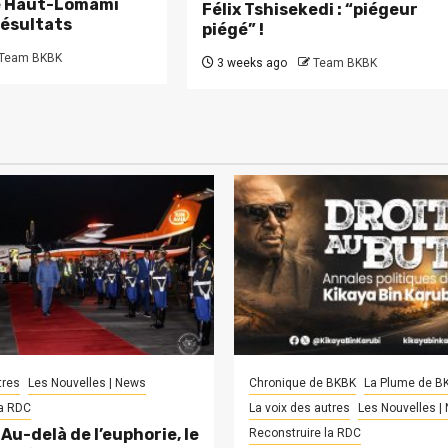
le Haut-Lomami
Félix Tshisekedi : “piégeur
résultats
piégé” !
Team BKBK
3 weeks ago
Team BKBK
tres
Les Nouvelles | News
Chronique de BKBK
La Plume de B
la RDC
La voix des autres
Les Nouvelles |
Au-delà de l’euphorie, le
Reconstruire la RDC