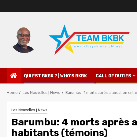
QUI EST BKBK ? | WHO’S BKBK
CALL OF DUTIES
Home
Les Nouvelles | News
Barumbu: 4 morts après altercation entre
Les Nouvelles | News
Barumbu: 4 morts après al
habitants (témoins)