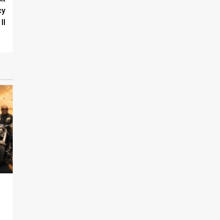
cy
II