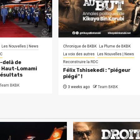
Les Nouvelles | News
Chronique de BKBK
La Plume de BKBK
DC
La voix des autres
Les Nouvelles | News
-delà de
Reconstruire la RDC
le Haut-Lomami
Félix Tshisekedi : “piégeur
résultats
piégé” !
Team BKBK
3 weeks ago
Team BKBK