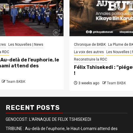
tres
Les Nouvelles | News
Chronique de BKBK
La Plume de B
la RDC
La voix des autres
Les Nouvelles |
Au-delà de l’euphorie, le
Reconstruire la RDC
ami attend des
Félix Tshisekedi : “piég
!
Team BKBK
3 weeks ago
Team BKBK
RECENT POSTS
GENOCOST: L’ARNAQUE DE FELIX TSHISEKEDI
TRIBUNE : Au-delà de l’euphorie, le Haut-Lomami attend des