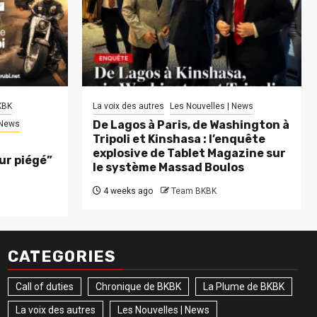
KBK
La voix des autres
Les Nouvelles | News
De Lagos à Paris, de Washington à
 News
Tripoli et Kinshasa : l’enquête
explosive de Tablet Magazine sur
eur piégé”
le système Massad Boulos
4 weeks ago
Team BKBK
CATEGORIES
Call of duties
Chronique de BKBK
La Plume de BKBK
La voix des autres
Les Nouvelles | News