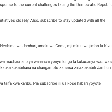
response to the current challenges facing the Democratic Republi
nitiatives closely. Also, subscribe to stay updated with all the
 Heshima wa Jamhuri, amekuwa Goma, mji mkuu wa jimbo la Kivu
o wa mashauriano ya wananchi yenye lengo la kukusanya wasiwas
katika kukabiliana na changamoto za sasa zinazoikabili Jamhuri
a taifa kwa karibu. Pia subscribe ili usikose habari yoyote.