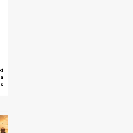
xt
ma
ns