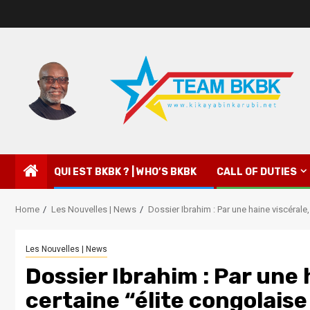
QUI EST BKBK ? | WHO’S BKBK
CALL OF DUTIES
Home
Les Nouvelles | News
Dossier Ibrahim : Par une haine viscérale
Les Nouvelles | News
Dossier Ibrahim : Par une
certaine “élite congolaise 