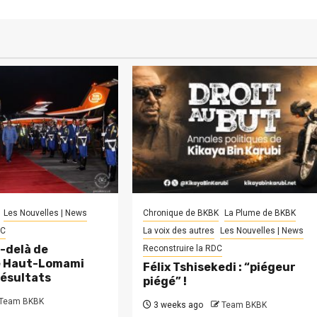
Les Nouvelles | News
Chronique de BKBK
La Plume de BKBK
DC
La voix des autres
Les Nouvelles | News
-delà de
Reconstruire la RDC
le Haut-Lomami
Félix Tshisekedi : “piégeur
résultats
piégé” !
Team BKBK
3 weeks ago
Team BKBK