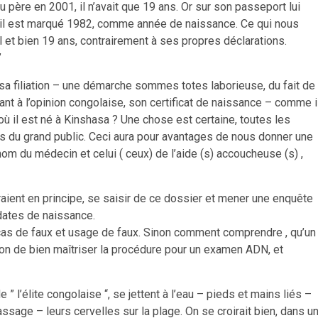
u père en 2001, il n’avait que 19 ans. Or sur son passeport lui
– il est marqué 1982, comme année de naissance. Ce qui nous
el et bien 19 ans, contrairement à ses propres déclarations.
”
sa filiation – une démarche sommes totes laborieuse, du fait de
nt à l’opinion congolaise, son certificat de naissance – comme i
ù il est né à Kinshasa ? Une chose est certaine, toutes les
s du grand public. Ceci aura pour avantages de nous donner une
e nom du médecin et celui ( ceux) de l’aide (s) accoucheuse (s) ,
raient en principe, se saisir de ce dossier et mener une enquête
 dates de naissance.
 cas de faux et usage de faux. Sinon comment comprendre , qu’un
n de bien maîtriser la procédure pour un examen ADN, et
 l’élite congolaise “, se jettent à l’eau – pieds et mains liés –
ssage – leurs cervelles sur la plage. On se croirait bien, dans u