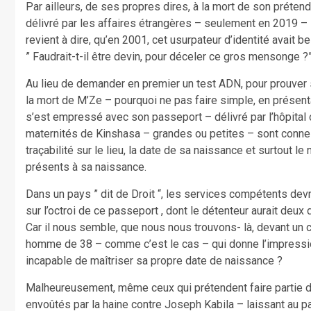
Par ailleurs, de ses propres dires, à la mort de son prétend
délivré par les affaires étrangères – seulement en 2019 
revient à dire, qu’en 2001, cet usurpateur d’identité avait b
” Faudrait-t-il être devin, pour déceler ce gros mensonge ?
Au lieu de demander en premier un test ADN, pour prouver 
la mort de M’Ze – pourquoi ne pas faire simple, en présenta
s’est empressé avec son passeport – délivré par l’hôpital o
maternités de Kinshasa – grandes ou petites – sont conne
traçabilité sur le lieu, la date de sa naissance et surtout l
présents à sa naissance.
Dans un pays ” dit de Droit “, les services compétents dev
sur l’octroi de ce passeport , dont le détenteur aurait deux
Car il nous semble, que nous nous trouvons- là, devant un
homme de 38 – comme c’est le cas – qui donne l’impressio
incapable de maîtriser sa propre date de naissance ?
Malheureusement, même ceux qui prétendent faire partie de ”
envoûtés par la haine contre Joseph Kabila – laissant au pa