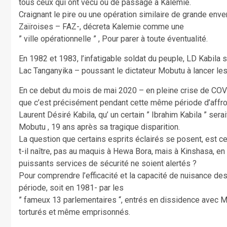
tous ceux qui ont vécu ou de passage à Kalemie.
Craignant le pire ou une opération similaire de grande e
Zaïroises – FAZ-, décreta Kalemie comme une
” ville opérationnelle ” , Pour parer à toute éventualité.
En 1982 et 1983, l’infatigable soldat du peuple, LD Kabila s
Lac Tanganyika – poussant le dictateur Mobutu à lancer le
En ce debut du mois de mai 2020 – en pleine crise de COV
que c’est précisément pendant cette même période d’affron
Laurent Désiré Kabila, qu’ un certain ” Ibrahim Kabila ” sera
Mobutu , 19 ans après sa tragique disparition.
La question que certains esprits éclairés se posent, est ce
t-il naître, pas au maquis à Hewa Bora, mais à Kinshasa, en
puissants services de sécurité ne soient alertés ?
Pour comprendre l’efficacité et la capacité de nuisance des
période, soit en 1981- par les
” fameux 13 parlementaires “, entrés en dissidence avec Mo
torturés et même emprisonnés.