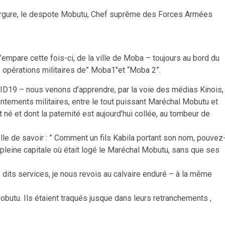
nvergure, le despote Mobutu, Chef suprême des Forces Armées
’empare cette fois-ci, de la ville de Moba – toujours au bord du
s opérations militaires de” Moba1″et “Moba 2”.
ID19 – nous venons d’apprendre, par la voie des médias Kinois,
tements militaires, entre le tout puissant Maréchal Mobutu et
it né et dont la paternité est aujourd’hui collée, au tombeur de
lle de savoir : ” Comment un fils Kabila portant son nom, pouvez
 pleine capitale où était logé le Maréchal Mobutu, sans que ses
 dits services, je nous revois au calvaire enduré – à la même
butu. Ils étaient traqués jusque dans leurs retranchements ,