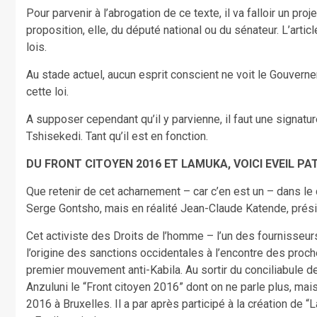
Pour parvenir à l’abrogation de ce texte, il va falloir un pr
proposition, elle, du député national ou du sénateur. L’artic
lois.
Au stade actuel, aucun esprit conscient ne voit le Gouvern
cette loi.
A supposer cependant qu’il y parvienne, il faut une signatur
Tshisekedi. Tant qu’il est en fonction.
DU FRONT CITOYEN 2016 ET LAMUKA, VOICI EVEIL PA
Que retenir de cet acharnement – car c’en est un – dans le
Serge Gontsho, mais en réalité Jean-Claude Katende, prési
Cet activiste des Droits de l’homme – l’un des fournisseu
l’origine des sanctions occidentales à l’encontre des proc
premier mouvement anti-Kabila. Au sortir du conciliabule de
Anzuluni le “Front citoyen 2016” dont on ne parle plus, mai
2016 à Bruxelles. Il a par après participé à la création d