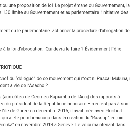
ojet ou une proposition de loi. Le projet émane du Gouvernement, la
le 130 limite au Gouvernement et au parlementaire l’initiative des
ement ou le parlementaire actionner la procédure d’abrogation de
e à la loi d’abrogation. Qui devra le faire ? Évidemment Félix
TRIOTIQUE
 chef du “délégué” de ce mouvement qui n’est ni Pascal Mukuna, 
dent à vie de l’Asadho ?
rs (aux côtés de Georges Kapiamba de l’Acaj) des rapports à
hes du président de la République honoraire – n’en est pas à son
 l’île de Gorée en décembre 2016, il avait créé avec Floribert
s qui a été pour beaucoup dans la création du “Rassop” en juin
e “Lamuka” en novembre 2018 à Genève. Le voici maintenant dans