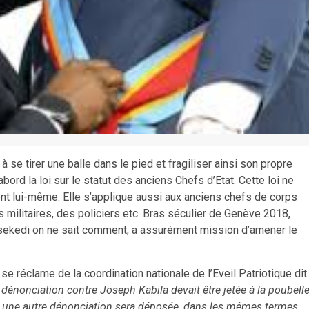
é à se tirer une balle dans le pied et fragiliser ainsi son propre
d’abord la loi sur le statut des anciens Chefs d’Etat. Cette loi ne
nt lui-même. Elle s’applique aussi aux anciens chefs de corps
 militaires, des policiers etc. Bras séculier de Genève 2018,
isekedi on ne sait comment, a assurément mission d’amener le
e réclame de la coordination nationale de l’Eveil Patriotique dit
la dénonciation contre Joseph Kabila devait être jetée à la poubell
r, une autre dénonciation sera déposée, dans les mêmes termes