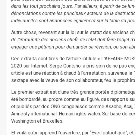
dans les tout prochains jours. Par ailleurs, à partir de ce l
dénonciations contre les principaux acteurs de la destructio
individuelles sont annoncées également sur la table du pro
Autre chose, revenant sur la loi sur le statut des anciens ch
de l’immunité des anciens chefs de l’état doit faire l’objet d’
engager une pétition pour demander sa révision, ou son ab
Ces extraits sont tirés de l’article intitulé « L’AFFAIR
2020 sur Internet. Serge Gontsho, a pris soin de ne pas e
article est une réaction à chaud à l’arrestation, survenue 
sextape avec la veuve de son collaborateur, feu le prophèt
Le premier extrait est d’une très grande portée diplomatiq
été bombardé, au propre comme au figuré, des rapports sur
et publiés par des ONG congolaises comme Asadho, Acaj,
Amnesty international, Human rights watch. Sur base de ce
Washington et Bruxelles.
Et voilà qu’on apprend l’ouverture, par “Éveil patriotique”, e