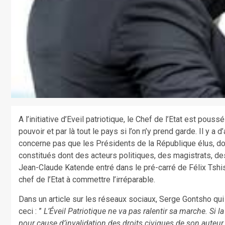
A l’initiative d’Eveil patriotique, le Chef de l’Etat est pouss
pouvoir et par là tout le pays si l’on n’y prend garde. Il y a 
concerne pas que les Présidents de la République élus, do
constitués dont des acteurs politiques, des magistrats, des
Jean-Claude Katende entré dans le pré-carré de Félix Tsh
chef de l’Etat à commettre l’irréparable.
Dans un article sur les réseaux sociaux, Serge Gontsho qui s
ceci : ”
L’Éveil Patriotique ne va pas ralentir sa marche. Si 
pour cause d’invalidation des droits civiques de son auteu