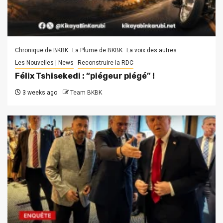
Chronique de BKBK
La Plume de BKBK
La voix des autres
Les Nouvelles | News
Reconstruire la RDC
Félix Tshisekedi : “piégeur piégé” !
3 weeks ago
Team BKBK