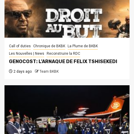
Call of duties
Chronique de BKBK
La Plume de BKBK
Les Nouvelles | News
Reconstruire la RDC
GENOCOST: L’ARNAQUE DE FELIX TSHISEKEDI
2 days ago
Team BKBK