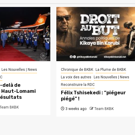
Les Nouvelles | News
Chronique de BKBK
La Plume de BKBK
DC
La voix des autres
Les Nouvelles | News
-delà de
Reconstruire la RDC
le Haut-Lomami
Félix Tshisekedi : “piégeur
résultats
piégé” !
Team BKBK
3 weeks ago
Team BKBK