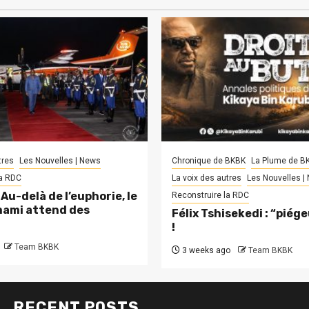
tres
Les Nouvelles | News
Chronique de BKBK
La Plume de B
la RDC
La voix des autres
Les Nouvelles |
Au-delà de l’euphorie, le
Reconstruire la RDC
ami attend des
Félix Tshisekedi : “piég
!
Team BKBK
3 weeks ago
Team BKBK
RECENT POSTS