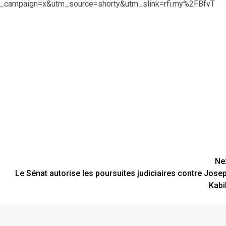
m_campaign=x&utm_source=shorty&utm_slink=rfi.my%2FBfvT
Ne
Le Sénat autorise les poursuites judiciaires contre Jose
Kabi