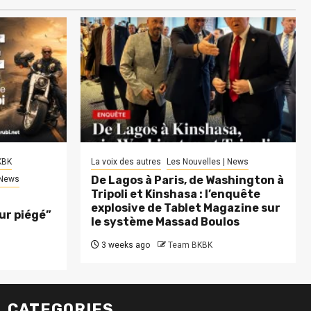
KBK
La voix des autres
Les Nouvelles | News
De Lagos à Paris, de Washington à
 News
Tripoli et Kinshasa : l’enquête
explosive de Tablet Magazine sur
eur piégé”
le système Massad Boulos
3 weeks ago
Team BKBK
CATEGORIES