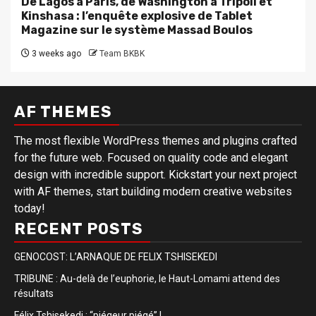
De Lagos à Paris, de Washington à Tripoli et
Kinshasa : l’enquête explosive de Tablet
Magazine sur le système Massad Boulos
3 weeks ago
Team BKBK
AF THEMES
The most flexible WordPress themes and plugins crafted
for the future web. Focused on quality code and elegant
design with incredible support. Kickstart your next project
with AF themes, start building modern creative websites
today!
RECENT POSTS
GENOCOST: L’ARNAQUE DE FELIX TSHISEKEDI
TRIBUNE : Au-delà de l’euphorie, le Haut-Lomami attend des
résultats
Félix Tshisekedi : “piégeur piégé” !