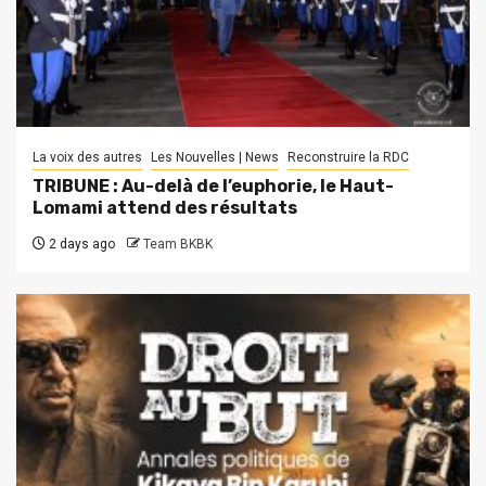
La voix des autres
Les Nouvelles | News
Reconstruire la RDC
TRIBUNE : Au-delà de l’euphorie, le Haut-
Lomami attend des résultats
2 days ago
Team BKBK