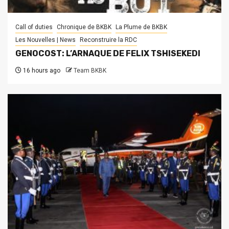
Call of duties
Chronique de BKBK
La Plume de BKBK
Les Nouvelles | News
Reconstruire la RDC
GENOCOST: L’ARNAQUE DE FELIX TSHISEKEDI
16 hours ago
Team BKBK