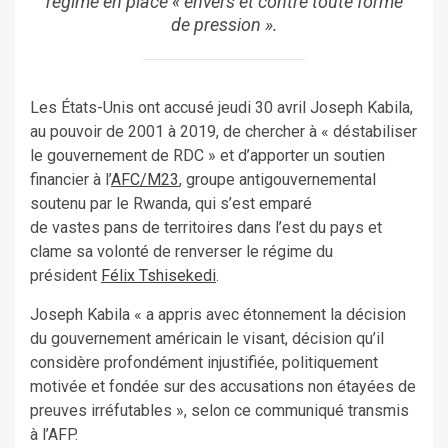
régime en place « envers et contre toute forme
de pression ».
Les États-Unis ont accusé jeudi 30 avril Joseph Kabila,
au pouvoir de 2001 à 2019, de chercher à « déstabiliser
le gouvernement de RDC » et d’apporter un soutien
financier à l’
AFC/M23
, groupe antigouvernemental
soutenu par le Rwanda, qui s’est emparé
de
vastes
pans de territoires dans l’est du pays et
clame sa volonté de renverser le régime du
président
Félix Tshisekedi
.
Joseph Kabila « a appris avec étonnement la décision
du gouvernement américain le visant, décision qu’il
considère profondément injustifiée, politiquement
motivée
et
fondée sur des accusations non étayées de
preuves irréfutables », selon ce communiqué transmis
à l’AFP.