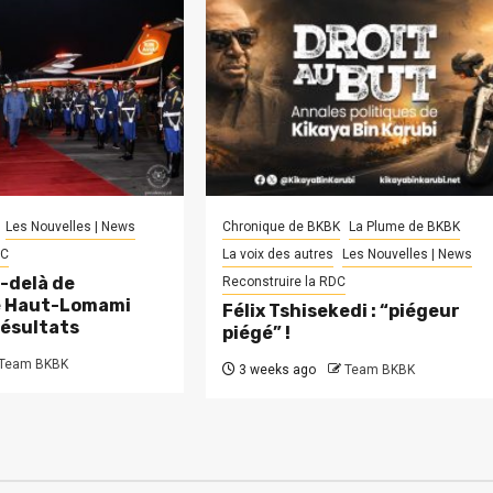
Les Nouvelles | News
Chronique de BKBK
La Plume de BKBK
DC
La voix des autres
Les Nouvelles | News
-delà de
Reconstruire la RDC
le Haut-Lomami
Félix Tshisekedi : “piégeur
résultats
piégé” !
Team BKBK
3 weeks ago
Team BKBK