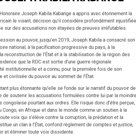
 Honoraire Joseph Kabila Kabange a appris avec étonnement la
ain le visant, décision qu’il considère profondément injustifiée
e sur des accusations non étayées de preuves irréfutables.
ession au pouvoir, jusqu’en 2019, Joseph Kabila a consacré son
toire national, à la pacification progressive du pays, à la
a reconstruction de l’État et à la stabilisation de la région des
sidence que la RDC est sortie d’une guerre régionale
té institutionnelle et a connu, pour la première fois de son
e et civilisée du pouvoir au sommet de l’État.
tant plus étonnante qu’elle se fonde sur le narratif du pouvoir de
e de soutenir les accusations formulées contre lui par la moindr
re congolaise pourtant aux ordres. Elle risque donc d’être perçue,
 Congo, en Afrique et dans le monde comme un soutien à la
oute voix qui s’élève contre la corruption, la prédation et la
bstitue un clan à l’État, confond règlement de comptes et justice,
r et éliminer toute voix dissidente.