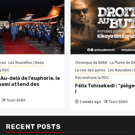
tres
Les Nouvelles | News
Chronique de BKBK
La Plume de B
la RDC
La voix des autres
Les Nouvelles |
Au-delà de l’euphorie, le
Reconstruire la RDC
ami attend des
Félix Tshisekedi : “piég
!
Team BKBK
3 weeks ago
Team BKBK
RECENT POSTS