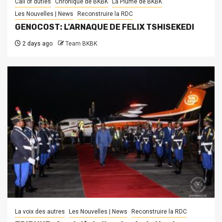
Call of duties
Chronique de BKBK
La Plume de BKBK
Les Nouvelles | News
Reconstruire la RDC
GENOCOST: L’ARNAQUE DE FELIX TSHISEKEDI
2 days ago
Team BKBK
La voix des autres
Les Nouvelles | News
Reconstruire la RDC