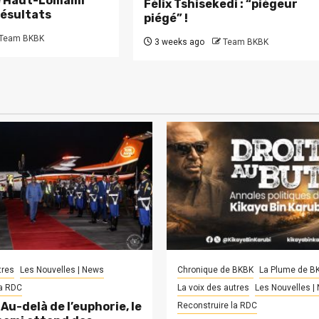
le Haut-Lomami
Félix Tshisekedi : “piégeur
résultats
piégé” !
Team BKBK
3 weeks ago
Team BKBK
tres
Les Nouvelles | News
Chronique de BKBK
La Plume de B
la RDC
La voix des autres
Les Nouvelles |
Au-delà de l’euphorie, le
Reconstruire la RDC