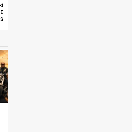
xt
RE
IS