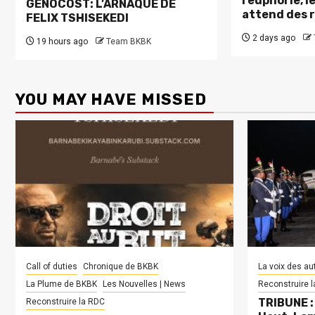
l’euphorie, 
GENOCOST: L’ARNAQUE DE
attend des 
FELIX TSHISEKEDI
2 days ago
19 hours ago
Team BKBK
YOU MAY HAVE MISSED
Call of duties
Chronique de BKBK
La voix des au
La Plume de BKBK
Les Nouvelles | News
Reconstruire 
TRIBUNE : 
Reconstruire la RDC