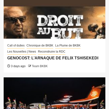
Call of duties
Chronique de BKBK
La Plume de BKBK
Les Nouvelles | News
Reconstruire la RDC
GENOCOST: L’ARNAQUE DE FELIX TSHISEKEDI
3 days ago
Team BKBK