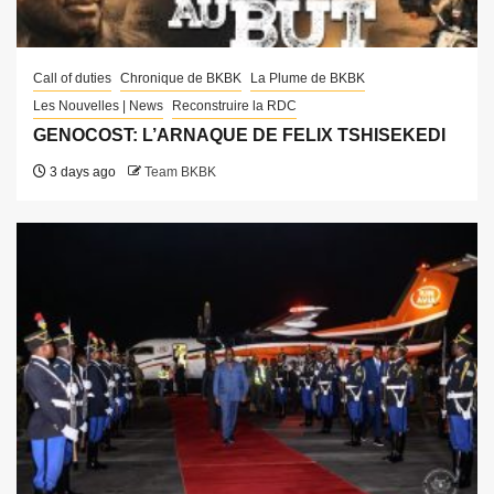
Call of duties
Chronique de BKBK
La Plume de BKBK
Les Nouvelles | News
Reconstruire la RDC
GENOCOST: L’ARNAQUE DE FELIX TSHISEKEDI
3 days ago
Team BKBK