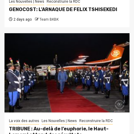
Les Nouvelles | News
Reconstruire la RDC
GENOCOST: L’ARNAQUE DE FELIX TSHISEKEDI
2 days ago
Team BKBK
La voix des autres
Les Nouvelles | News
Reconstruire la RDC
TRIBUNE : Au-delà de l’euphorie, le Haut-