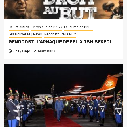
Call of duties
Chronique de BKBK
La Plume de BKBK
Les Nouvelles | News
Reconstruire la RDC
GENOCOST: L’ARNAQUE DE FELIX TSHISEKEDI
2 days ago
Team BKBK